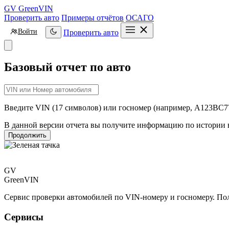
GV
GreenVIN
Проверить авто
Примеры отчётов
ОСАГО
Войти
Проверить авто
Базовый отчет по авто
Введите VIN (17 символов) или госномер (например, А123ВС77
В данной версии отчета вы получите информацию по истории вла
Продолжить
GV
GreenVIN
Сервис проверки автомобилей по VIN-номеру и госномеру. Пол
Сервисы